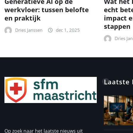
Generatieve AI op de
Wat het 
werkvloer: tussen belofte
echt bet
en praktijk
impact e
stappen
Dries Janssen
dec 1, 2025
Dries Ja
Laatste
Op zoek naar het laatste nieuws uit