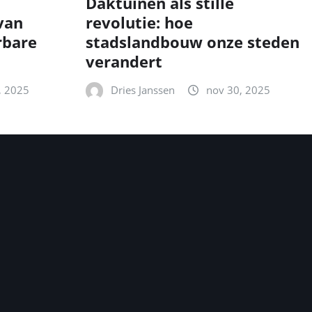
Daktuinen als stille
van
revolutie: hoe
rbare
stadslandbouw onze steden
verandert
, 2025
Dries Janssen
nov 30, 2025