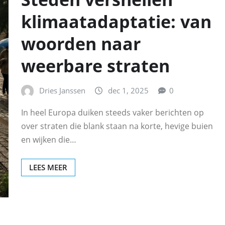
klimaatadaptatie: van
woorden naar
weerbare straten
Dries Janssen
dec 1, 2025
0
In heel Europa duiken steeds vaker berichten op
over straten die blank staan na korte, hevige buien
en wijken die…
LEES MEER