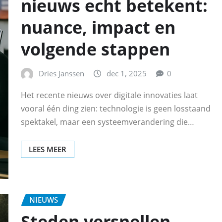
nieuws echt betekent:
nuance, impact en
volgende stappen
Dries Janssen
dec 1, 2025
0
Het recente nieuws over digitale innovaties laat
vooral één ding zien: technologie is geen losstaand
spektakel, maar een systeemverandering die…
LEES MEER
NIEUWS
Steden versnellen