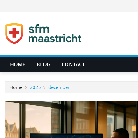
Ga
naar
de
inhoud
HOME
BLOG
CONTACT
Home
2025
december