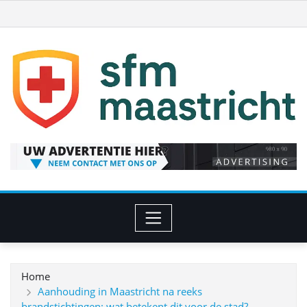
Ga
naar
de
inhoud
Home
Aanhouding in Maastricht na reeks
brandstichtingen: wat betekent dit voor de stad?