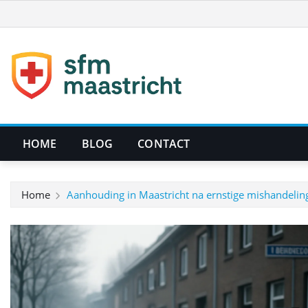
Ga
naar
de
inhoud
HOME
BLOG
CONTACT
Home
Aanhouding in Maastricht na ernstige mishandeling 