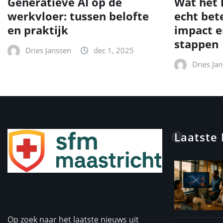
Generatieve AI op de
Wat het 
werkvloer: tussen belofte
echt bet
en praktijk
impact e
stappen
Dries Janssen
dec 1, 2025
Dries Ja
Laatste
Op zoek naar het laatste nieuws uit