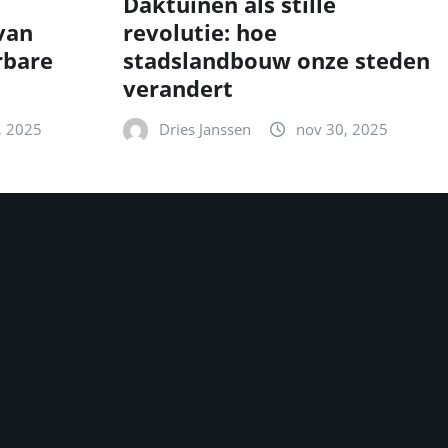
Daktuinen als stille
van
revolutie: hoe
rbare
stadslandbouw onze steden
verandert
, 2025
Dries Janssen
nov 30, 2025