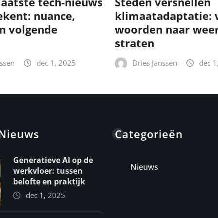
laatste tech-nieuws
Steden versnellen
ekent: nuance,
klimaatadaptatie: 
n volgende
woorden naar wee
straten
nssen
dec 1, 2025
Dries Janssen
dec 1
 Nieuws
Categorieën
Generatieve AI op de
Nieuws
werkvloer: tussen
belofte en praktijk
dec 1, 2025