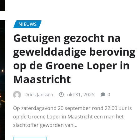
NIEUWS
Getuigen gezocht na
gewelddadige beroving
op de Groene Loper in
Maastricht
Dries Janssen
okt 31, 2025
0
Op zaterdagavond 20 september rond 22:00 uur is
op de Groene Loper in Maastricht een man het
slachtoffer geworden van…