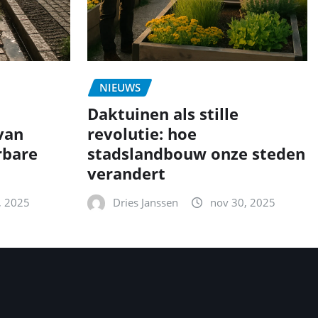
NIEUWS
Daktuinen als stille
van
revolutie: hoe
rbare
stadslandbouw onze steden
verandert
, 2025
Dries Janssen
nov 30, 2025