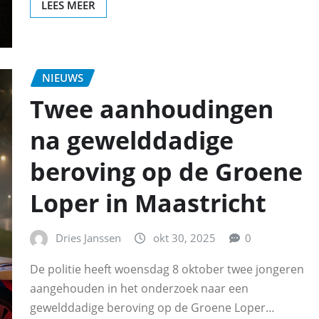
LEES MEER
NIEUWS
Twee aanhoudingen
na gewelddadige
beroving op de Groene
Loper in Maastricht
Dries Janssen
okt 30, 2025
0
De politie heeft woensdag 8 oktober twee jongeren
aangehouden in het onderzoek naar een
gewelddadige beroving op de Groene Loper…