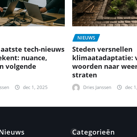
NIEUWS
laatste tech-nieuws
Steden versnellen
ekent: nuance,
klimaatadaptatie: 
n volgende
woorden naar wee
straten
nssen
dec 1, 2025
Dries Janssen
dec 1
 Nieuws
Categorieën