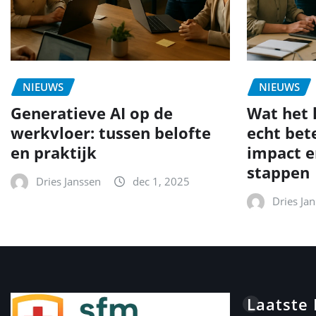
NIEUWS
NIEUWS
Generatieve AI op de
Wat het 
werkvloer: tussen belofte
echt bet
en praktijk
impact e
stappen
Dries Janssen
dec 1, 2025
Dries Ja
Laatste