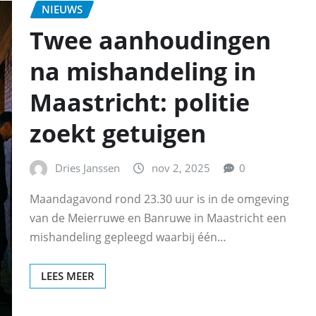
NIEUWS
Twee aanhoudingen
na mishandeling in
Maastricht: politie
zoekt getuigen
Dries Janssen
nov 2, 2025
0
Maandagavond rond 23.30 uur is in de omgeving
van de Meierruwe en Banruwe in Maastricht een
mishandeling gepleegd waarbij één…
LEES MEER