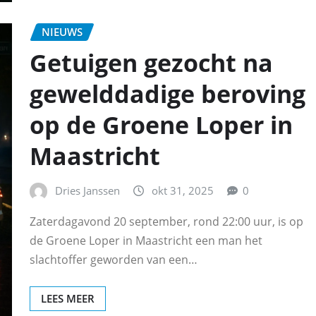
NIEUWS
Getuigen gezocht na
gewelddadige beroving
op de Groene Loper in
Maastricht
Dries Janssen
okt 31, 2025
0
Zaterdagavond 20 september, rond 22:00 uur, is op
de Groene Loper in Maastricht een man het
slachtoffer geworden van een…
LEES MEER