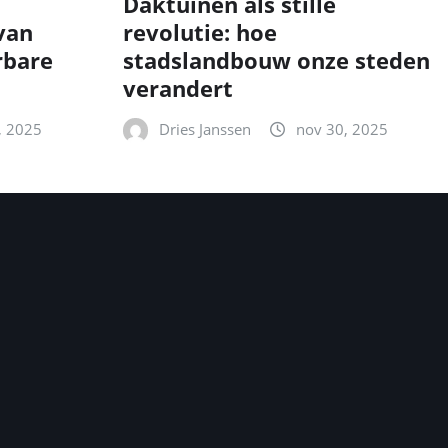
Daktuinen als stille
van
revolutie: hoe
rbare
stadslandbouw onze steden
verandert
, 2025
Dries Janssen
nov 30, 2025