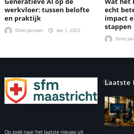
Generatieve AI op de
Wat het 
werkvloer: tussen belofte
echt bet
en praktijk
impact e
stappen
Dries Janssen
dec 1, 2025
Dries Ja
Laatste
Op zoek naar het laatste nieuws uit