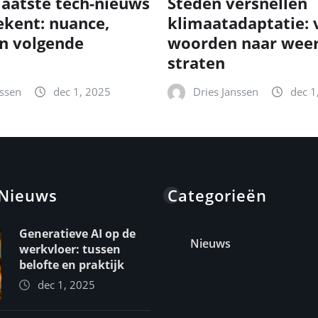
laatste tech-nieuws
Steden versnellen
ekent: nuance,
klimaatadaptatie: 
n volgende
woorden naar wee
straten
nssen
dec 1, 2025
Dries Janssen
dec 1
 Nieuws
Categorieën
Generatieve AI op de
Nieuws
werkvloer: tussen
belofte en praktijk
dec 1, 2025