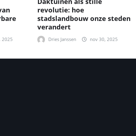
Daktuinen als stille
van
revolutie: hoe
rbare
stadslandbouw onze steden
verandert
, 2025
Dries Janssen
nov 30, 2025