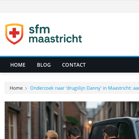
Ga
naar
de
inhoud
HOME
BLOG
CONTACT
Home
Onderzoek naar ‘drugslijn Danny’ in Maastricht: a