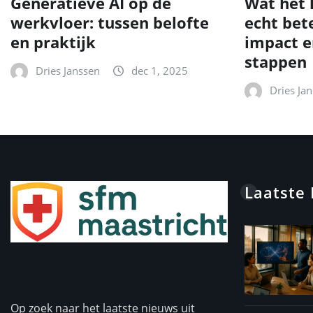
Generatieve AI op de
Wat het 
werkvloer: tussen belofte
echt bet
en praktijk
impact e
stappen
Dries Janssen
dec 1, 2025
Dries Ja
Laatste
Op zoek naar het laatste nieuws uit