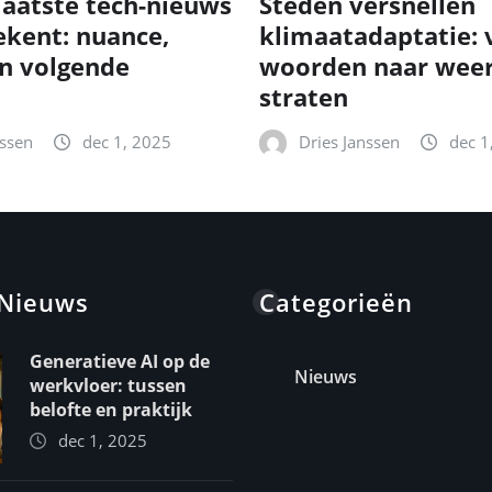
laatste tech-nieuws
Steden versnellen
ekent: nuance,
klimaatadaptatie: 
n volgende
woorden naar wee
straten
nssen
dec 1, 2025
Dries Janssen
dec 1
 Nieuws
Categorieën
Generatieve AI op de
Nieuws
werkvloer: tussen
belofte en praktijk
dec 1, 2025