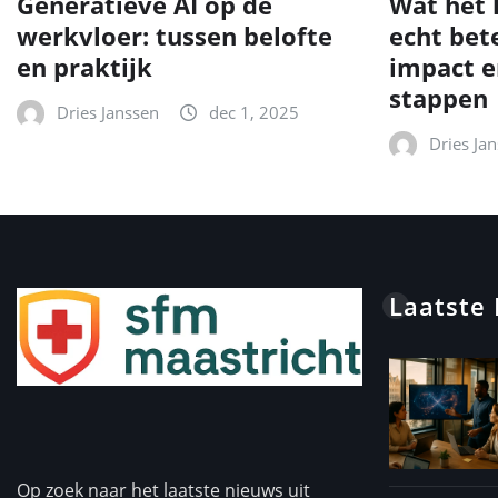
Generatieve AI op de
Wat het 
werkvloer: tussen belofte
echt bet
en praktijk
impact e
stappen
Dries Janssen
dec 1, 2025
Dries Ja
Laatste
Op zoek naar het laatste nieuws uit