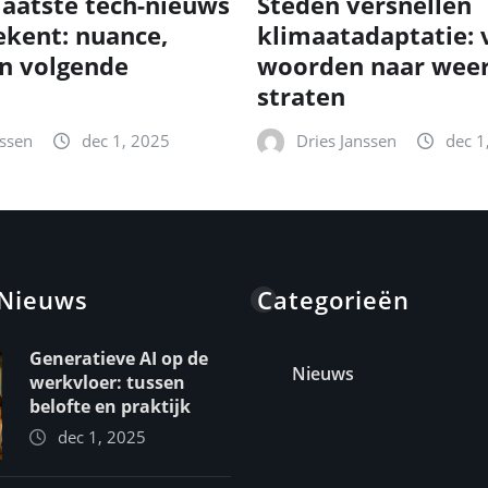
laatste tech-nieuws
Steden versnellen
ekent: nuance,
klimaatadaptatie: 
n volgende
woorden naar wee
straten
nssen
dec 1, 2025
Dries Janssen
dec 1
 Nieuws
Categorieën
Generatieve AI op de
Nieuws
werkvloer: tussen
belofte en praktijk
dec 1, 2025