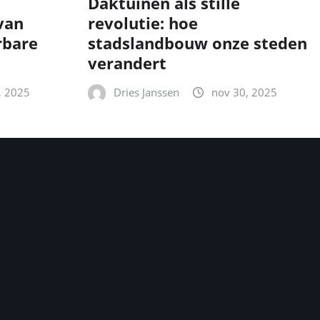
Daktuinen als stille
van
revolutie: hoe
rbare
stadslandbouw onze steden
verandert
, 2025
Dries Janssen
nov 30, 2025