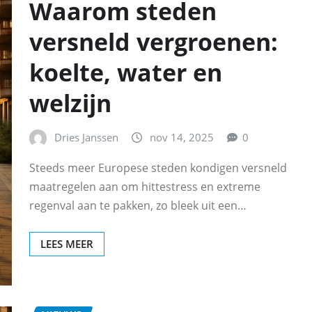
Waarom steden
versneld vergroenen:
koelte, water en
welzijn
Dries Janssen
nov 14, 2025
0
Steeds meer Europese steden kondigen versneld
maatregelen aan om hittestress en extreme
regenval aan te pakken, zo bleek uit een…
LEES MEER