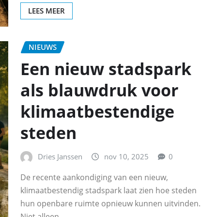
LEES MEER
NIEUWS
Een nieuw stadspark
als blauwdruk voor
klimaatbestendige
steden
Dries Janssen
nov 10, 2025
0
De recente aankondiging van een nieuw,
klimaatbestendig stadspark laat zien hoe steden
hun openbare ruimte opnieuw kunnen uitvinden.
Niet alleen…