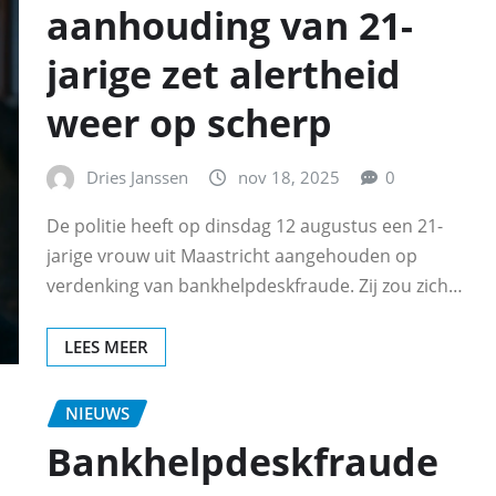
aanhouding van 21-
jarige zet alertheid
weer op scherp
Dries Janssen
nov 18, 2025
0
De politie heeft op dinsdag 12 augustus een 21-
jarige vrouw uit Maastricht aangehouden op
verdenking van bankhelpdeskfraude. Zij zou zich…
LEES MEER
NIEUWS
Bankhelpdeskfraude