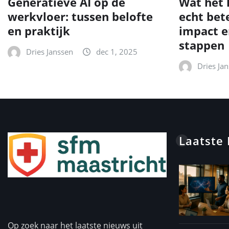
Generatieve AI op de
Wat het 
werkvloer: tussen belofte
echt bet
en praktijk
impact e
stappen
Dries Janssen
dec 1, 2025
Dries Ja
Laatste
Op zoek naar het laatste nieuws uit