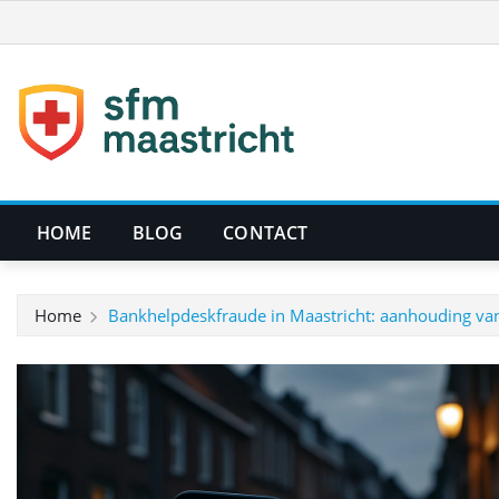
Ga
naar
de
inhoud
HOME
BLOG
CONTACT
Home
Bankhelpdeskfraude in Maastricht: aanhouding van 