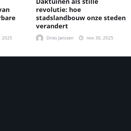
Daktuinen als stille
van
revolutie: hoe
rbare
stadslandbouw onze steden
verandert
, 2025
Dries Janssen
nov 30, 2025