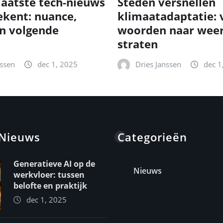
laatste tech-nieuws
Steden versnellen
ekent: nuance,
klimaatadaptatie: 
n volgende
woorden naar wee
straten
nssen
dec 1, 2025
Dries Janssen
dec 1
 Nieuws
Categorieën
Generatieve AI op de
Nieuws
werkvloer: tussen
belofte en praktijk
dec 1, 2025