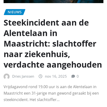
NIEUWS
Steekincident aan de
Alentelaan in
Maastricht: slachtoffer
naar ziekenhuis,
verdachte aangehouden
Dries Janssen
nov 16, 2025
0
Vrijdagavond rond 19.00 uur is aan de Alentelaan in
Maastricht een 31-jarige man gewond geraakt bij een
steekincident. Het slachtoffer…