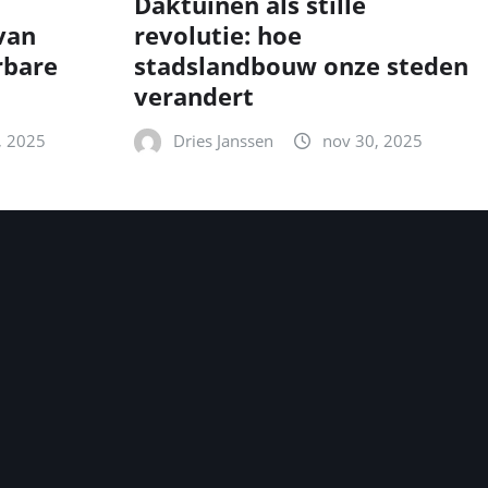
Daktuinen als stille
van
revolutie: hoe
rbare
stadslandbouw onze steden
verandert
, 2025
Dries Janssen
nov 30, 2025