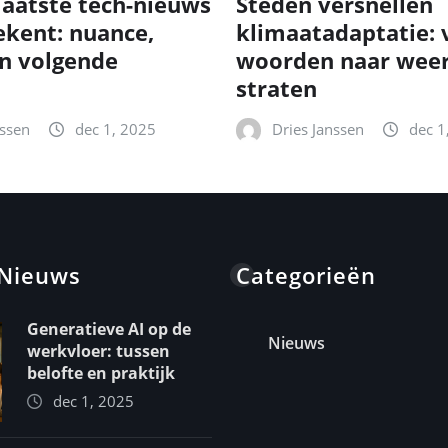
laatste tech-nieuws
Steden versnellen
ekent: nuance,
klimaatadaptatie: 
n volgende
woorden naar wee
straten
nssen
dec 1, 2025
Dries Janssen
dec 1
 Nieuws
Categorieën
Generatieve AI op de
Nieuws
werkvloer: tussen
belofte en praktijk
dec 1, 2025