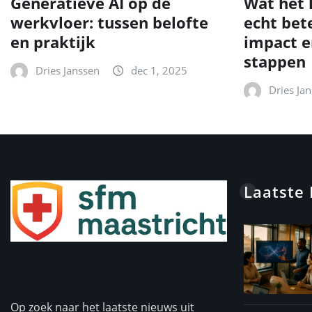
Generatieve AI op de
Wat het 
werkvloer: tussen belofte
echt bet
en praktijk
impact e
stappen
Dries Janssen
dec 1, 2025
Dries Ja
Laatste
Op zoek naar het laatste nieuws uit