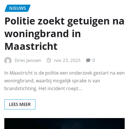
NIEUWS
Politie zoekt getuigen na
woningbrand in
Maastricht
Dries Janssen
nov 23, 2025
0
In Maastricht is de politie een onderzoek gestart na een
woningbrand, waarbij mogelijk sprake is van
brandstichting. Het incident roept…
LEES MEER