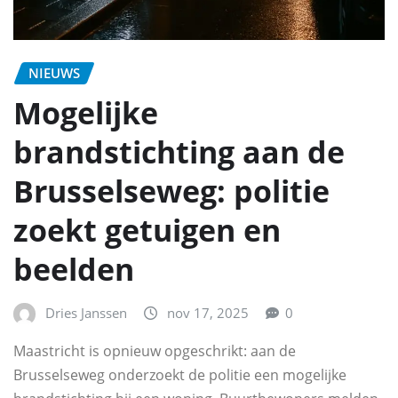
NIEUWS
Mogelijke
brandstichting aan de
Brusselseweg: politie
zoekt getuigen en
beelden
Dries Janssen
nov 17, 2025
0
Maastricht is opnieuw opgeschrikt: aan de
Brusselseweg onderzoekt de politie een mogelijke