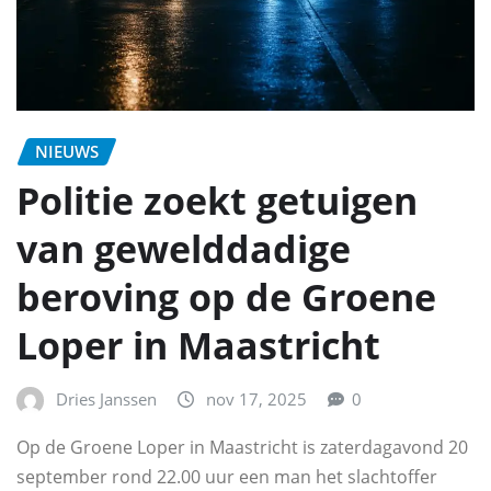
NIEUWS
Politie zoekt getuigen
van gewelddadige
beroving op de Groene
Loper in Maastricht
Dries Janssen
nov 17, 2025
0
Op de Groene Loper in Maastricht is zaterdagavond 20
september rond 22.00 uur een man het slachtoffer