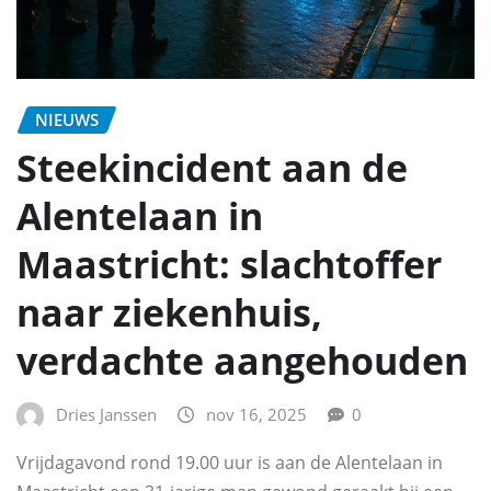
NIEUWS
Steekincident aan de
Alentelaan in
Maastricht: slachtoffer
naar ziekenhuis,
verdachte aangehouden
Dries Janssen
nov 16, 2025
0
Vrijdagavond rond 19.00 uur is aan de Alentelaan in