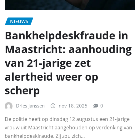
NIEUWS
Bankhelpdeskfraude in
Maastricht: aanhouding
van 21-jarige zet
alertheid weer op
scherp
Dries Janssen
nov 18, 2025
0
De politie heeft op dinsdag 12 augustus een 21-jarige
vrouw uit Maastricht aangehouden op verdenking van
bankhelpdeskfraude. Zij zou zich…