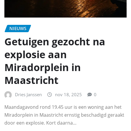
NIEUWS
Getuigen gezocht na
explosie aan
Miradorplein in
Maastricht
Dries Janssen
nov 18, 2025
0
Maandagavond rond 19.45 uur is een woning aan het
Miradorplein in Maastricht ernstig beschadigd geraakt
door een explosie. Kort daarna…