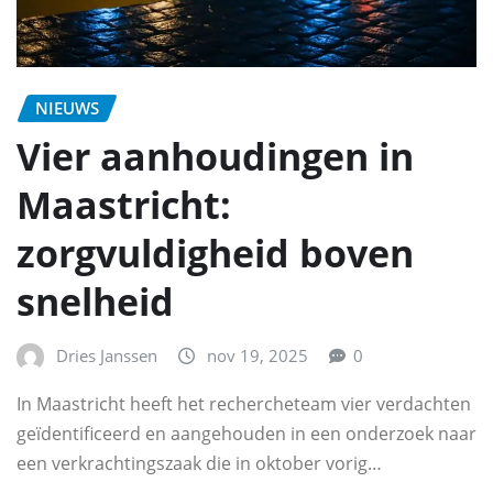
NIEUWS
Vier aanhoudingen in
Maastricht:
zorgvuldigheid boven
snelheid
Dries Janssen
nov 19, 2025
0
In Maastricht heeft het rechercheteam vier verdachten
geïdentificeerd en aangehouden in een onderzoek naar
een verkrachtingszaak die in oktober vorig…