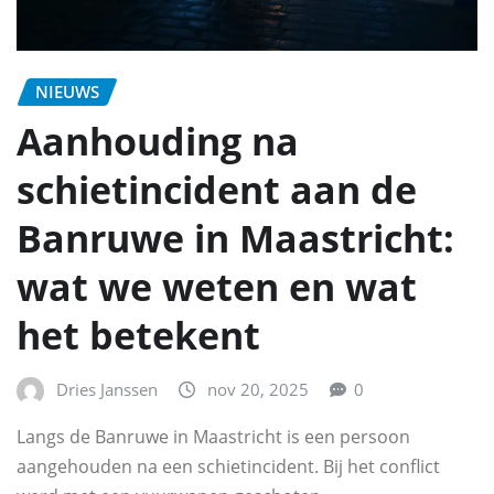
NIEUWS
Aanhouding na
schietincident aan de
Banruwe in Maastricht:
wat we weten en wat
het betekent
Dries Janssen
nov 20, 2025
0
Langs de Banruwe in Maastricht is een persoon
aangehouden na een schietincident. Bij het conflict