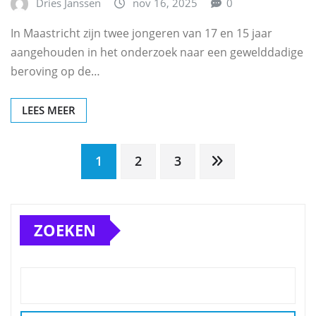
Dries Janssen
nov 16, 2025
0
In Maastricht zijn twee jongeren van 17 en 15 jaar
aangehouden in het onderzoek naar een gewelddadige
beroving op de…
LEES MEER
Berichten
1
2
3
paginering
ZOEKEN