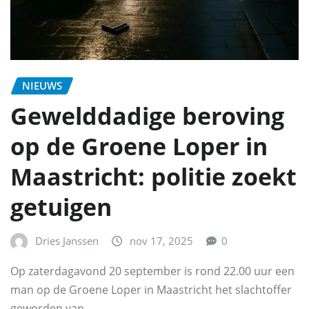
NIEUWS
Gewelddadige beroving
op de Groene Loper in
Maastricht: politie zoekt
getuigen
Dries Janssen
nov 17, 2025
0
Op zaterdagavond 20 september is rond 22.00 uur een
man op de Groene Loper in Maastricht het slachtoffer
geworden van…