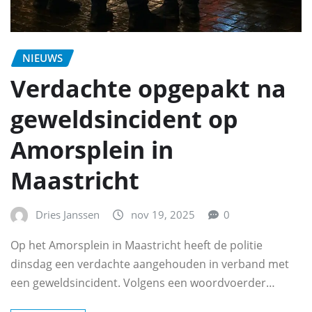
NIEUWS
Verdachte opgepakt na
geweldsincident op
Amorsplein in
Maastricht
Dries Janssen
nov 19, 2025
0
Op het Amorsplein in Maastricht heeft de politie
dinsdag een verdachte aangehouden in verband met
een geweldsincident. Volgens een woordvoerder…