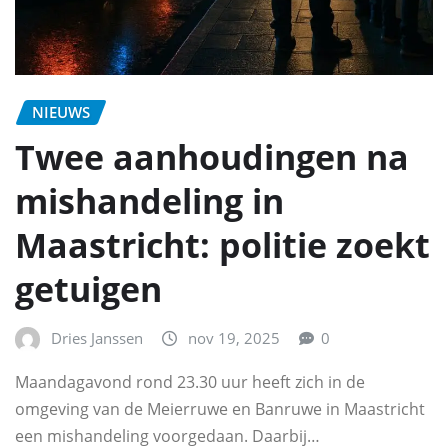
NIEUWS
Twee aanhoudingen na
mishandeling in
Maastricht: politie zoekt
getuigen
Dries Janssen
nov 19, 2025
0
Maandagavond rond 23.30 uur heeft zich in de
omgeving van de Meierruwe en Banruwe in Maastricht
een mishandeling voorgedaan. Daarbij…