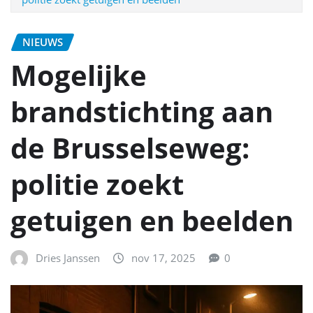
NIEUWS
Mogelijke
brandstichting aan
de Brusselseweg:
politie zoekt
getuigen en beelden
Dries Janssen
nov 17, 2025
0