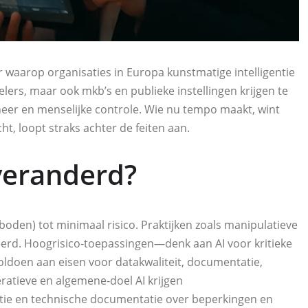
er waarop organisaties in Europa kunstmatige intelligentie
elers, maar ook mkb’s en publieke instellingen krijgen te
eer en menselijke controle. Wie nu tempo maakt, wint
ht, loopt straks achter de feiten aan.
 veranderd?
oden) tot minimaal risico. Praktijken zoals manipulatieve
eerd. Hoogrisico‑toepassingen—denk aan AI voor kritieke
ldoen aan eisen voor datakwaliteit, documentatie,
ratieve en algemene‑doel AI krijgen
matie en technische documentatie over beperkingen en