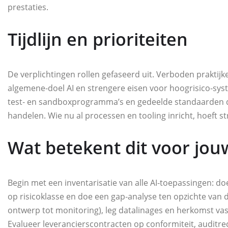
prestaties.
Tijdlijn en prioriteiten
De verplichtingen rollen gefaseerd uit. Verboden praktijk
algemene‑doel AI en strengere eisen voor hoogrisico‑sys
test‑ en sandboxprogramma’s en gedeelde standaarden die
handelen. Wie nu al processen en tooling inricht, hoeft st
Wat betekent dit voor jou
Begin met een inventarisatie van alle AI‑toepassingen: do
op risicoklasse en doe een gap‑analyse ten opzichte van d
ontwerp tot monitoring), leg datalinages en herkomst vast
Evalueer leverancierscontracten op conformiteit, auditr