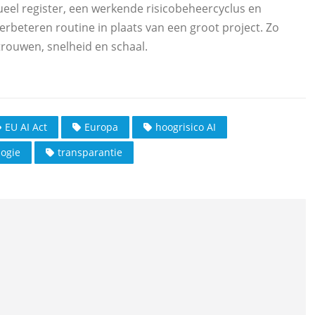
ueel register, een werkende risicobeheercyclus en
erbeteren routine in plaats van een groot project. Zo
trouwen, snelheid en schaal.
EU AI Act
Europa
hoogrisico AI
logie
transparantie