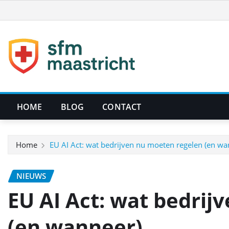
Ga
naar
de
inhoud
HOME
BLOG
CONTACT
Home
EU AI Act: wat bedrijven nu moeten regelen (en wa
NIEUWS
EU AI Act: wat bedrij
(en wanneer)