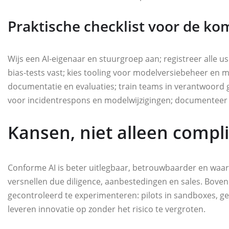
Praktische checklist voor de k
Wijs een AI‑eigenaar en stuurgroep aan; registreer alle use
bias‑tests vast; kies tooling voor modelversiebeheer en 
documentatie en evaluaties; train teams in verantwoord 
voor incidentrespons en modelwijzigingen; documenteer a
Kansen, niet alleen compl
Conforme AI is beter uitlegbaar, betrouwbaarder en waa
versnellen due diligence, aanbestedingen en sales. Bov
gecontroleerd te experimenteren: pilots in sandboxes, g
leveren innovatie op zonder het risico te vergroten.