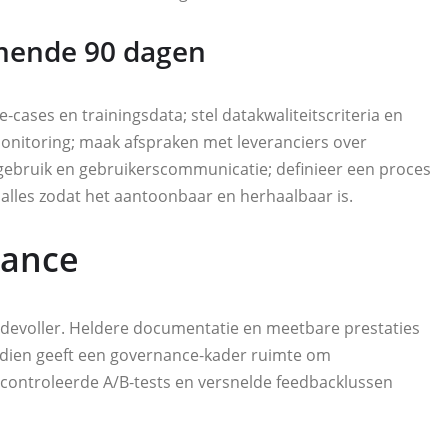
omende 90 dagen
‑cases en trainingsdata; stel datakwaliteitscriteria en
monitoring; maak afspraken met leveranciers over
gebruik en gebruikerscommunicatie; definieer een proces
lles zodat het aantoonbaar en herhaalbaar is.
iance
rdevoller. Heldere documentatie en meetbare prestaties
endien geeft een governance‑kader ruimte om
econtroleerde A/B‑tests en versnelde feedbacklussen