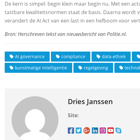
De kern is simpel: begin klein maar begin nu. Met een act
tastbare kwaliteitsnormen staat de basis. Daarna wordt v
verandert de AI Act van een last in een hefboom voor ver
AI governance
compliance
data-ethiek
kunstmatige intelligentie
regelgeving
techno
Dries Janssen
Site: