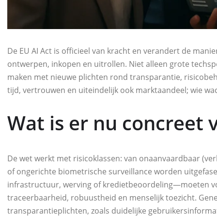
De EU AI Act is officieel van kracht en verandert de mani
ontwerpen, inkopen en uitrollen. Niet alleen grote techsp
maken met nieuwe plichten rond transparantie, risicobeh
tijd, vertrouwen en uiteindelijk ook marktaandeel; wie wac
Wat is er nu concreet
De wet werkt met risicoklassen: van onaanvaardbaar (verb
of ongerichte biometrische surveillance worden uitgefas
infrastructuur, werving of kredietbeoordeling—moeten vo
traceerbaarheid, robuustheid en menselijk toezicht. Gene
transparantieplichten, zoals duidelijke gebruikersinfor