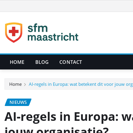
Ga
naar
de
inhoud
HOME
BLOG
CONTACT
Home
AI‑regels in Europa: wat betekent dit voor jouw org
NIEUWS
AI‑regels in Europa: w
jouw organisatie?