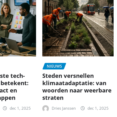
NIEUWS
ste tech-
Steden versnellen
 betekent:
klimaatadaptatie: van
act en
woorden naar weerbare
appen
straten
dec 1, 2025
Dries Janssen
dec 1, 2025