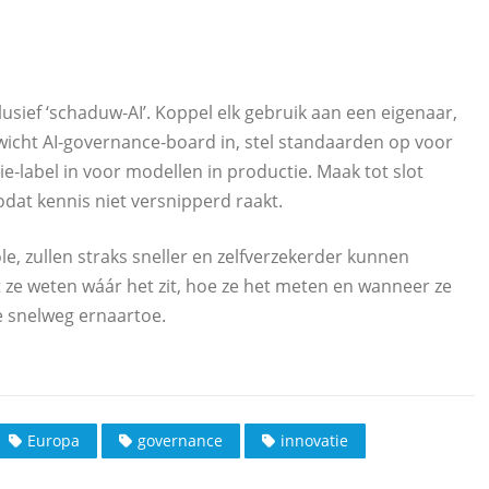
lusief ‘schaduw‑AI’. Koppel elk gebruik aan een eigenaar,
wicht AI‑governance‑board in, stel standaarden op voor
‑label in voor modellen in productie. Maak tot slot
odat kennis niet versnipperd raakt.
le, zullen straks sneller en zelfverzekerder kunnen
ze weten wáár het zit, hoe ze het meten en wanneer ze
e snelweg ernaartoe.
Europa
governance
innovatie