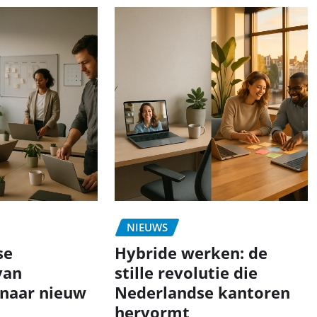
NIEUWS
se
Hybride werken: de
van
stille revolutie die
naar nieuw
Nederlandse kantoren
hervormt