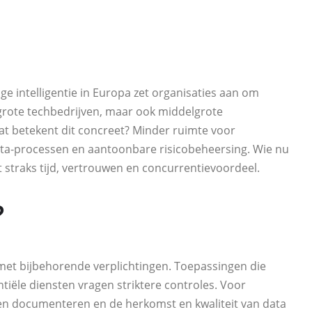
e intelligentie in Europa zet organisaties aan om
n grote techbedrijven, maar ook middelgrote
t betekent dit concreet? Minder ruimte voor
ata‑processen en aantoonbare risicobeheersing. Wie nu
t straks tijd, vertrouwen en concurrentievoordeel.
?
met bijbehorende verplichtingen. Toepassingen die
tiële diensten vragen striktere controles. Voor
euzen documenteren en de herkomst en kwaliteit van data