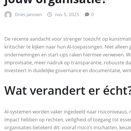
Dries Janssen
nov 5, 2025
0
De recente aandacht voor strenger toezicht op kunstmatig
kritischer te kijken naar hun AI‑toepassingen. Niet allee
ondernemingen en start‑ups raken hiermee verweven. Wa
improvisatie, meer nadruk op transparantie, robuuste d
investeert in duidelijke governance en documentatie, win
Wat verandert er écht
AI‑systemen worden vaker ingedeeld naar risiconiveaus, 
impact hebben op rechten, veiligheid of toegang tot essen
organisaties betekent dit: vooraf risico’s inschatten, k