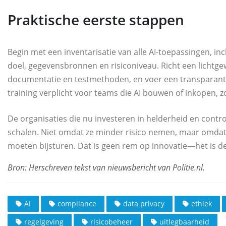
Praktische eerste stappen
Begin met een inventarisatie van alle AI‑toepassingen, inc
doel, gegevensbronnen en risiconiveau. Richt een lichtge
documentatie en testmethoden, en voer een transparantie
training verplicht voor teams die AI bouwen of inkopen, z
De organisaties die nu investeren in helderheid en contro
schalen. Niet omdat ze minder risico nemen, maar omdat 
moeten bijsturen. Dat is geen rem op innovatie—het is d
AI
compliance
data privacy
ethiek
regelgeving
risicobeheer
uitlegbaarheid