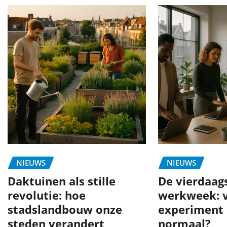
NIEUWS
NIEUWS
Daktuinen als stille
De vierdaag
revolutie: hoe
werkweek: 
stadslandbouw onze
experiment 
steden verandert
normaal?