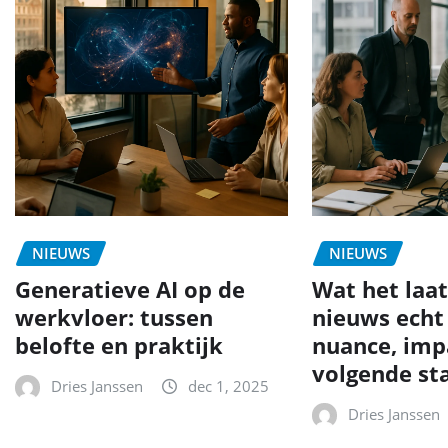
NIEUWS
NIEUWS
Generatieve AI op de
Wat het laat
werkvloer: tussen
nieuws echt
belofte en praktijk
nuance, imp
volgende st
Dries Janssen
dec 1, 2025
Dries Janssen