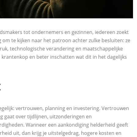
eidsmakers tot ondernemers en gezinnen, iedereen zoekt
ig om te kijken naar het patroon achter zulke besluiten: ze
ruk, technologische verandering en maatschappelijke
 krantenkop en beter inschatten wat dit in het dagelijks
t
egelijk: vertrouwen, planning en investering. Vertrouwen
gaat over tijdlijnen, uitzonderingen en
aardigheden. Wanneer een aankondiging helderheid geeft
rheid uit, dan krijg je uitstelgedrag, hogere kosten en