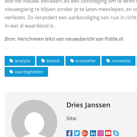
Wie het nieuws benadert als een uitnodiging om te leren e
nieuwsgierig te blijven zonder je te laten meeslepen, en o
verliezen. Zo verandert een aankondiging van ruis in ric
in wat al waardevol is.
analyse
beleid
economie
innovatie
vaardigheden
Dries Janssen
Site: