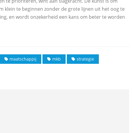
n te prioriteren, wint aan slagkracht. De kunst is om
m klein te beginnen zonder de grote lijnen uit het oog te
hting, en wordt onzekerheid een kans om beter te worden
maatschappij
mkb
strategie