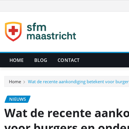
Ga
naar
de
inhoud
HOME
BLOG
CONTACT
Home
Wat de recente aankondiging betekent voor burge
NIEUWS
Wat de recente aanko
voor burgers en ond