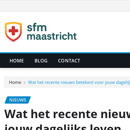
Ga
naar
de
inhoud
HOME
BLOG
CONTACT
Home
Wat het recente nieuws betekent voor jouw dagelij
NIEUWS
Wat het recente nieu
jouw dagelijks leven