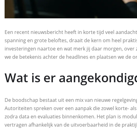
Een recent nieuwsbericht heeft in korte tijd veel aandach
spanning en grote beloftes, draait de kern om heel prakt
investeringen naartoe en wat merk jij daar morgen, over 
we de betekenis achter de headlines en plaatsen we de on
Wat is er aangekondig
De boodschap bestaat uit een mix van nieuwe regelgeving, 
Autoriteiten spreken over een aanpak die zowel korte- al
zodra data en evaluaties binnenkomen. Het plan is modul
vertragen afhankelijk van de uitvoerbaarheid in de praktij