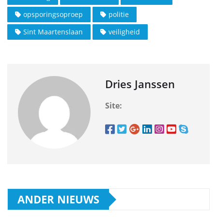
opsporingsoproep
politie
Sint Maartenslaan
veiligheid
Dries Janssen
Site:
ANDER NIEUWS