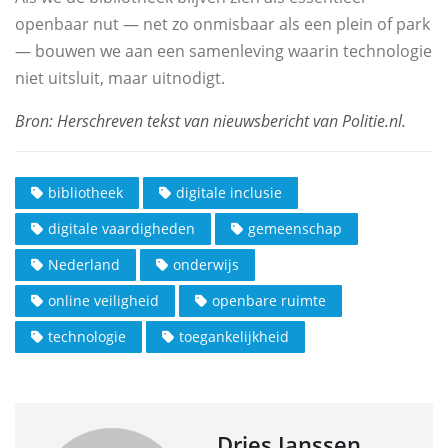
openbaar nut — net zo onmisbaar als een plein of park
— bouwen we aan een samenleving waarin technologie
niet uitsluit, maar uitnodigt.
bibliotheek
digitale inclusie
digitale vaardigheden
gemeenschap
Nederland
onderwijs
online veiligheid
openbare ruimte
technologie
toegankelijkheid
Dries Janssen